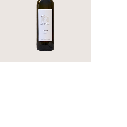
Un blanc éclatant de Rolle et Grenache Blanc,
millésime 2025, offrant un nez frais aux notes
d’agrumes, une bouche ample et équilibrée,
avec de jolis amers et une finale saline et iodée
13 €
en savoir plus