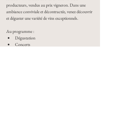
producteurs, vendus au prix vigneron. Dans une 
ambiance conviviale et décontractée, venez découvrir 
et déguster une variété de vins exceptionnels.
Au programme : 
Dégustation
Concerts
Ateliers
Conférences
DJ Set
📍 Le Minimistan, cour Marcel Reymond, 38000 – 
Grenoble
🎟️ Gratuit, ouvert à tous, sans inscription
Partager cet événement